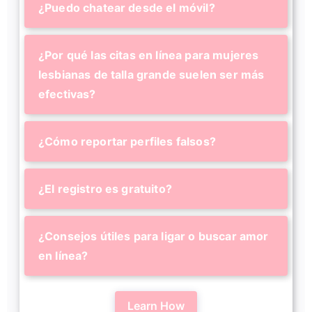
¿Puedo chatear desde el móvil?
¿Por qué las citas en línea para mujeres
lesbianas de talla grande suelen ser más
efectivas?
¿Cómo reportar perfiles falsos?
¿El registro es gratuito?
¿Consejos útiles para ligar o buscar amor
en línea?
Learn How