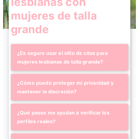
lesbianas con
mujeres de talla
grande
¿Es seguro usar el sitio de citas para
mujeres lesbianas de talla grande?
¿Cómo puedo proteger mi privacidad y
mantener la discreción?
¿Qué pasos me ayudan a verificar los
perfiles reales?