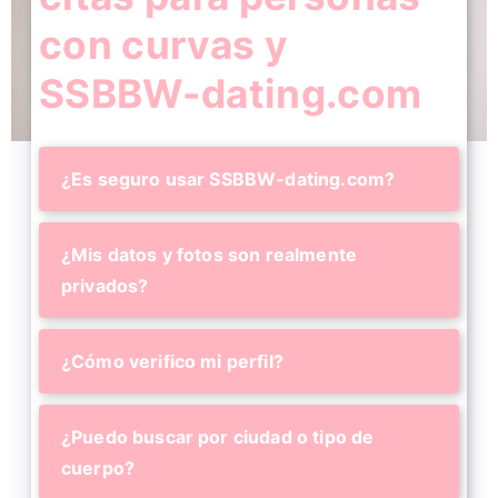
con curvas y
SSBBW-dating.com
¿Es seguro usar SSBBW-dating.com?
¿Mis datos y fotos son realmente
privados?
¿Cómo verifico mi perfil?
¿Puedo buscar por ciudad o tipo de
cuerpo?