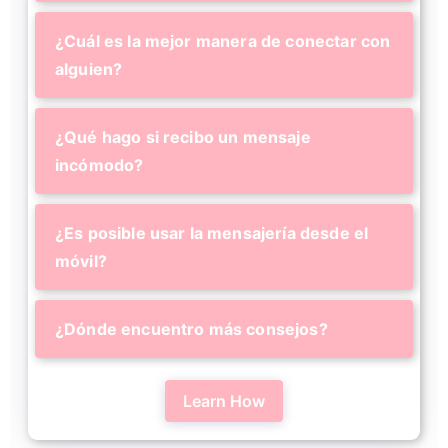
¿Cuál es la mejor manera de conectar con
alguien?
¿Qué hago si recibo un mensaje
incómodo?
¿Es posible usar la mensajería desde el
móvil?
¿Dónde encuentro más consejos?
Learn How