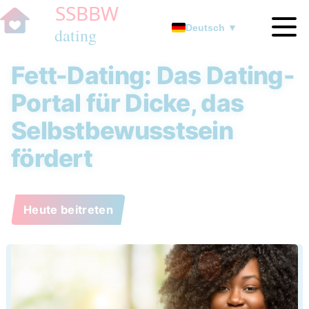
Deutsch ▼
Fett-Dating: Das Dating-
Portal für Dicke, das
Selbstbewusstsein
fördert
Heute beitreten