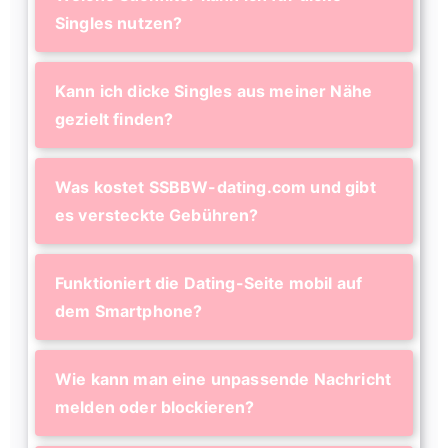
Singles nutzen?
Kann ich dicke Singles aus meiner Nähe
gezielt finden?
Was kostet SSBBW-dating.com und gibt
es versteckte Gebühren?
Funktioniert die Dating-Seite mobil auf
dem Smartphone?
Wie kann man eine unpassende Nachricht
melden oder blockieren?