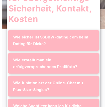
Sicherheit, Kontakt,
Kosten
Wie sicher ist SSBBW-dating.com beim
Dating für Dicke?
Wie erstellt man ein
erfolgversprechendes Profilfoto?
Wie funktioniert der Online-Chat mit
Plus-Size-Singles?
Welche Suchfilter kann ich für dicke